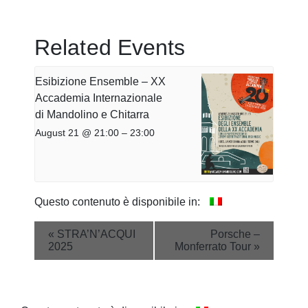
Related Events
Esibizione Ensemble – XX
Accademia Internazionale
di Mandolino e Chitarra
August 21 @ 21:00
–
23:00
Questo contenuto è disponibile in:
Event
«
STRA’N’ACQUI
Porsche –
2025
Monferrato Tour
»
Navigation