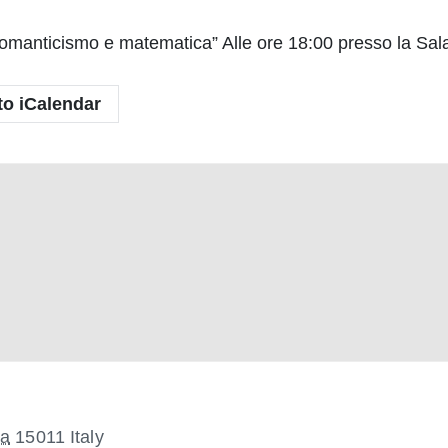
 romanticismo e matematica”
Alle ore 18:00 presso la Sal
to iCalendar
ia
15011
Italy