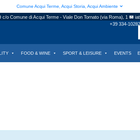
Comune Acqui Terme, Acqui Storia, Acqui Ambiente
c/o Comune di Acqui Terme - Viale Don Tornato (via Roma), 1
ia
+39 334-1028
LITY
FOOD & WINE
SPORT & LEISURE
EVENTS