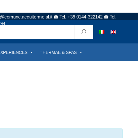
t@comune.acquiterme.al.it
Tel. +39 0144-322142
Tel.
294
EXPERIENCES
THERMAE & SPAS