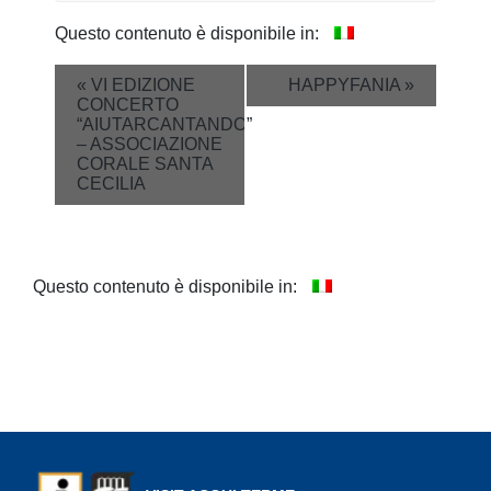
Questo contenuto è disponibile in:
Event
«
VI EDIZIONE
HAPPYFANIA
»
CONCERTO
Navigation
“AIUTARCANTANDO”
– ASSOCIAZIONE
CORALE SANTA
CECILIA
Questo contenuto è disponibile in: