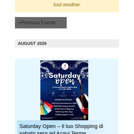
bad weather.
Events
«
Previous Events
List
Navigation
AUGUST 2026
Saturday Open – Il tuo Shopping di
sabato sera ad Acqui Terme