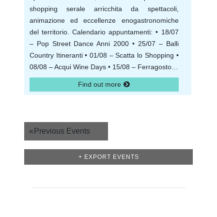
shopping serale arricchita da spettacoli,
animazione ed eccellenze enogastronomiche
del territorio. Calendario appuntamenti: • 18/07
– Pop Street Dance Anni 2000 • 25/07 – Balli
Country Itineranti • 01/08 – Scatta lo Shopping •
08/08 – Acqui Wine Days • 15/08 – Ferragosto…
Find out more
Events
«
Previous Events
List
+ EXPORT EVENTS
Navigation