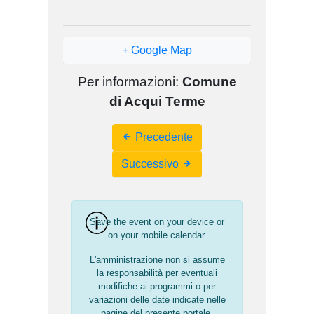
+ Google Map
Per informazioni:
Comune
di Acqui Terme
Event
Precedente
Navigation
Successivo
Save the event on your device or
on your mobile calendar.
L'amministrazione non si assume
la responsabilità per eventuali
modifiche ai programmi o per
variazioni delle date indicate nelle
pagine del presente portale.