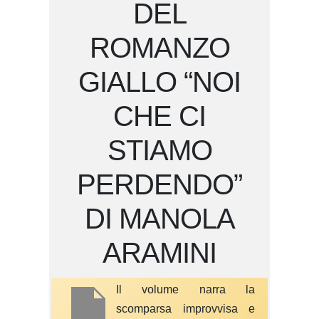
DEL
ROMANZO
GIALLO “NOI
CHE CI
STIAMO
PERDENDO”
DI MANOLA
ARAMINI
Il volume narra la
scomparsa improvvisa e