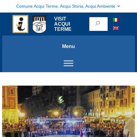
Comune Acqui Terme, Acqui Storia, Acqui Ambiente
VISIT
ACQUI
TERME
Menu