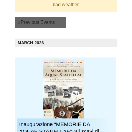
bad weather.
Events
«
Previous Events
List
Navigation
MARCH 2026
Inaugurazione “MEMORIE DA
AQUAE STATIELLAE” Gli scavi di