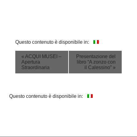
Questo contenuto è disponibile in:
Event
«
ACQUI MUSEI –
Presentazione del
Apertura
libro “A zonzo con
Navigation
Straordinaria
il Calessino”
»
Questo contenuto è disponibile in: