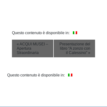
Questo contenuto è disponibile in:
Event
«
ACQUI MUSEI –
Presentazione del
Apertura
libro “A zonzo con
Navigation
Straordinaria
il Calessino”
»
Questo contenuto è disponibile in: