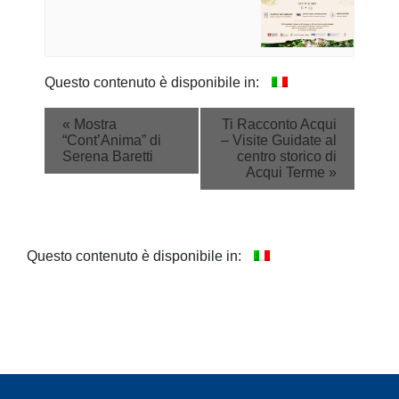
Questo contenuto è disponibile in:
Event
«
Mostra
Ti Racconto Acqui
“Cont’Anima” di
– Visite Guidate al
Navigation
Serena Baretti
centro storico di
Acqui Terme
»
Questo contenuto è disponibile in: