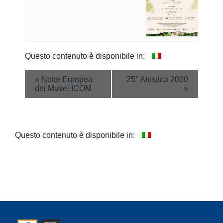
Questo contenuto è disponibile in:
Event
«
Notte Europea
25° Artistica 2000
dei Musei ICOM
»
Navigation
Questo contenuto è disponibile in: