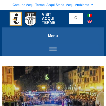
Comune Acqui Terme, Acqui Storia, Acqui Ambiente
VISIT
ACQUI
TERME
Menu