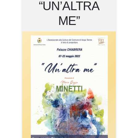
“UN’ALTRA
ME”