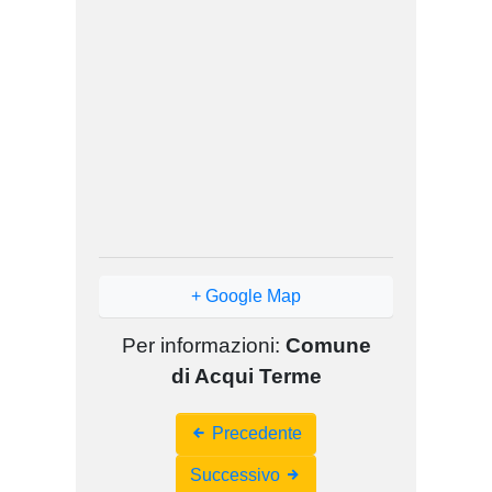
+ Google Map
Per informazioni:
Comune
di Acqui Terme
Event
Precedente
Navigation
Successivo