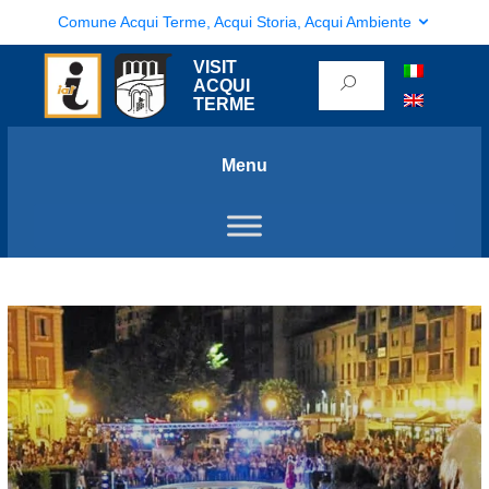
Comune Acqui Terme, Acqui Storia, Acqui Ambiente
VISIT
ACQUI
TERME
Menu