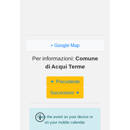
+ Google Map
Per informazioni:
Comune
di Acqui Terme
Event
Precedente
Navigation
Successivo
Save the event on your device or
on your mobile calendar.