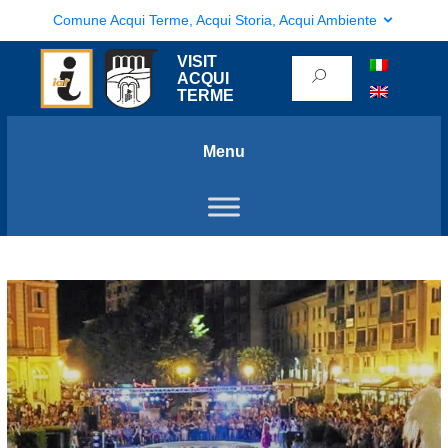
Comune Acqui Terme, Acqui Storia, Acqui Ambiente
VISIT
ACQUI
TERME
Menu