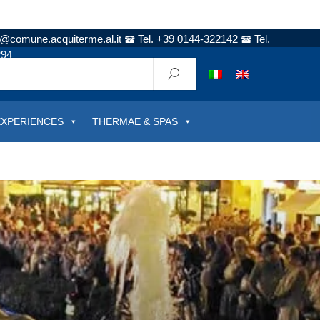
t@comune.acquiterme.al.it
Tel. +39 0144-322142
Tel.
294
EXPERIENCES
THERMAE & SPAS