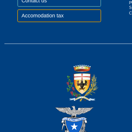
Contact us
p
S
C
Accomodation tax