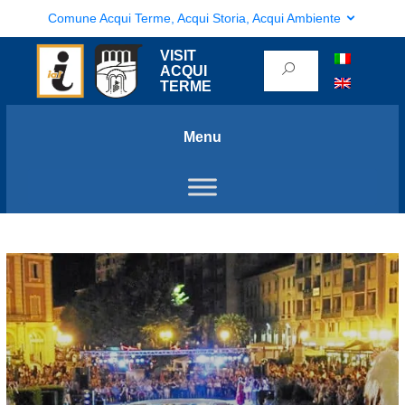
Comune Acqui Terme, Acqui Storia, Acqui Ambiente
VISIT
ACQUI
TERME
Menu