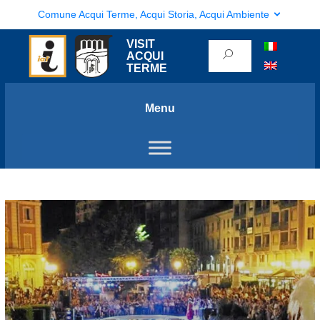
Comune Acqui Terme, Acqui Storia, Acqui Ambiente
VISIT
ACQUI
TERME
Menu