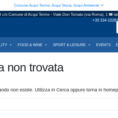
Comune Acqui Terme, Acqui Storia, Acqui Ambiente
c/o Comune di Acqui Terme - Viale Don Tornato (via Roma), 1
ia
+39 334-1028
LITY
FOOD & WINE
SPORT & LEISURE
EVENTS
a non trovata
ando non esiste. Utilizza in Cerca oppure torna in home