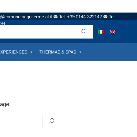
t@comune.acquiterme.al.it
Tel. +39 0144-322142
Tel.
294
EXPERIENCES
THERMAE & SPAS
page.