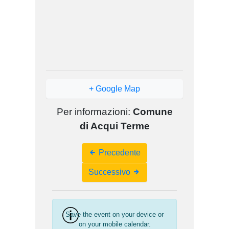
+ Google Map
Per informazioni:
Comune
di Acqui Terme
Event
Precedente
Navigation
Successivo
Save the event on your device or
on your mobile calendar.