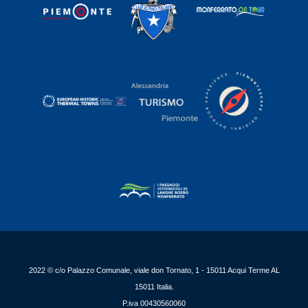
2022 © c/o Palazzo Comunale, viale don Tornato, 1 - 15011 Acqui Terme AL
15011 Italia.
P.iva 00430560060