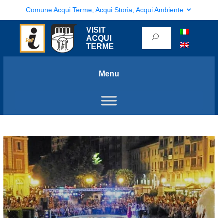
Comune Acqui Terme, Acqui Storia, Acqui Ambiente
VISIT
ACQUI
TERME
Menu