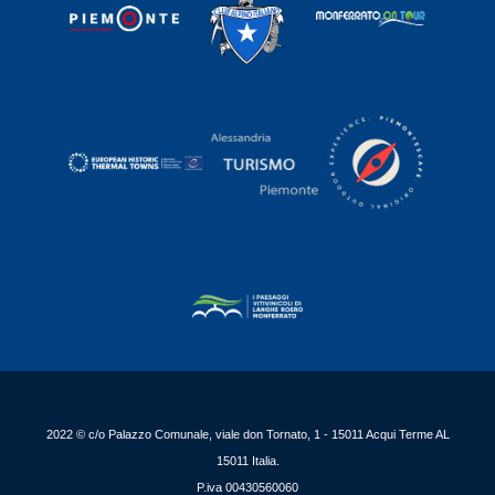
2022 © c/o Palazzo Comunale, viale don Tornato, 1 - 15011 Acqui Terme AL
15011 Italia.
P.iva 00430560060