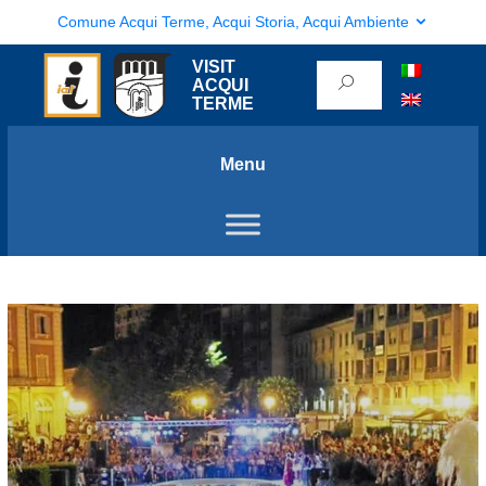
Comune Acqui Terme, Acqui Storia, Acqui Ambiente
VISIT
ACQUI
TERME
Menu