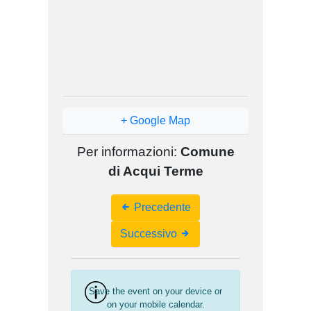
+ Google Map
Per informazioni:
Comune
di Acqui Terme
Event
Precedente
Navigation
Successivo
Save the event on your device or
on your mobile calendar.