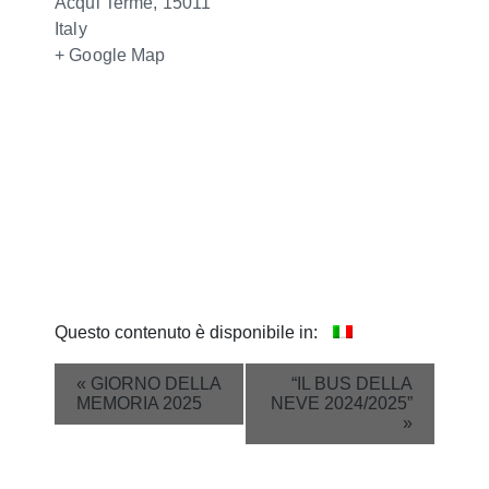
Acqui Terme
,
15011
Italy
+ Google Map
Questo contenuto è disponibile in:
Event
«
GIORNO DELLA
“IL BUS DELLA
MEMORIA 2025
NEVE 2024/2025”
Navigation
»