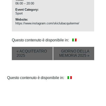
06:00 – 20:00
Event Category:
Sport
Website:
https://www.instagram.com/skiclubacquiterme/
Questo contenuto è disponibile in:
Event
«
ACQUITEATRO
GIORNO DELLA
2025
MEMORIA 2025
»
Navigation
Questo contenuto è disponibile in: