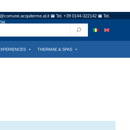
t@comune.acquiterme.al.it
Tel. +39 0144-322142
Tel.
294
EXPERIENCES
THERMAE & SPAS