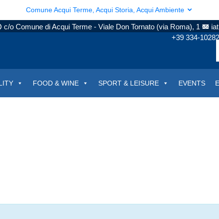
Comune Acqui Terme, Acqui Storia, Acqui Ambiente
c/o Comune di Acqui Terme - Viale Don Tornato (via Roma), 1
ia
+39 334-1028
LITY
FOOD & WINE
SPORT & LEISURE
EVENTS