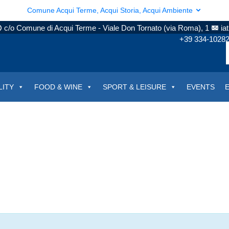
Comune Acqui Terme, Acqui Storia, Acqui Ambiente
c/o Comune di Acqui Terme - Viale Don Tornato (via Roma), 1
ia
+39 334-1028
LITY
FOOD & WINE
SPORT & LEISURE
EVENTS