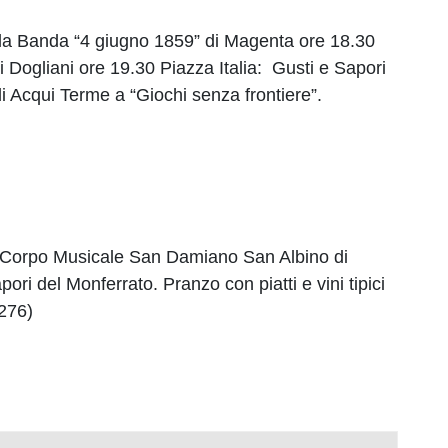
e la Banda “4 giugno 1859” di Magenta ore 18.30
 Dogliani ore 19.30 Piazza Italia: Gusti e Sapori
a di Acqui Terme a “Giochi senza frontiere”.
, Corpo Musicale San Damiano San Albino di
i del Monferrato. Pranzo con piatti e vini tipici
0276)