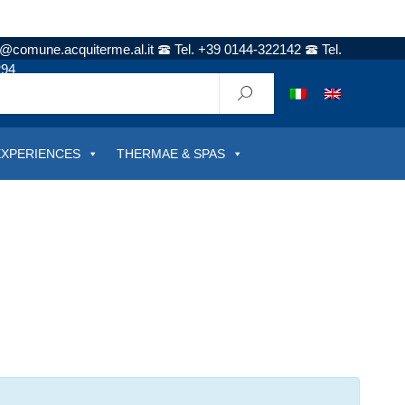
t@comune.acquiterme.al.it
Tel. +39 0144-322142
Tel.
294
EXPERIENCES
THERMAE & SPAS