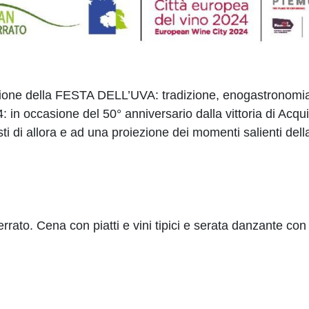
one della FESTA DELL’UVA: tradizione, enogastronomia, m
 in occasione del 50° anniversario dalla vittoria di Acqu
isti di allora e ad una proiezione dei momenti salienti de
errato. Cena con piatti e vini tipici e serata danzante c