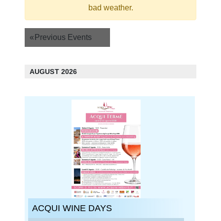
bad weather.
Events
«
Previous Events
List
Navigation
AUGUST 2026
ACQUI WINE DAYS