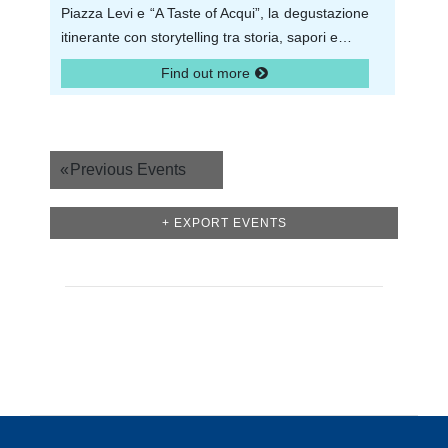
Piazza Levi e “A Taste of Acqui”, la degustazione
itinerante con storytelling tra storia, sapori e…
Find out more
Events
«
Previous Events
List
+ EXPORT EVENTS
Navigation