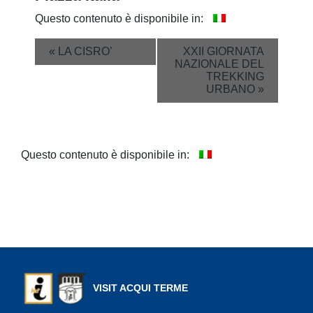
Questo contenuto è disponibile in:
Event
«
LA CISRO’
XXII GIORNATA
NAZIONALE DEL
Navigation
TREKKING
URBANO
»
Questo contenuto è disponibile in:
VISIT ACQUI TERME