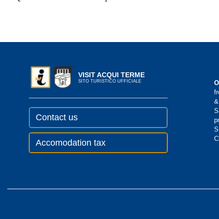
VISIT ACQUI TERME
SITO TURISTICO UFFICIALE
O
f
&
S
Contact us
p
S
C
Accomodation tax