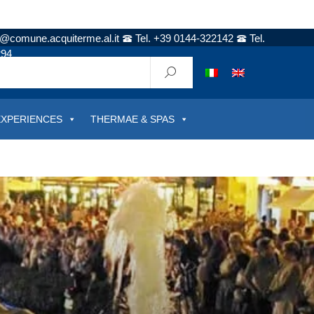
t@comune.acquiterme.al.it
Tel. +39 0144-322142
Tel.
294
EXPERIENCES
THERMAE & SPAS