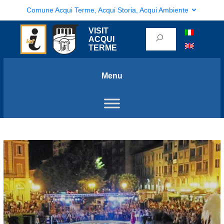
Comune Acqui Terme, Acqui Storia, Acqui Ambiente
VISIT
ACQUI
TERME
Menu