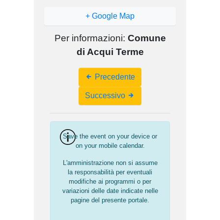
+ Google Map
Per informazioni:
Comune
di Acqui Terme
Event
Precedente
Navigation
Successivo
Save the event on your device or
on your mobile calendar.
L'amministrazione non si assume
la responsabilità per eventuali
modifiche ai programmi o per
variazioni delle date indicate nelle
pagine del presente portale.