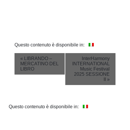
Questo contenuto è disponibile in:
Event
«
LIBRANDO –
InterHarmony
MERCATINO DEL
INTERNATIONAL
Navigation
LIBRO
Music Festival
2025 SESSIONE
II
»
Questo contenuto è disponibile in: