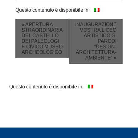
Questo contenuto è disponibile in:
Event
«
APERTURA
INAUGURAZIONE
STRAORDINARIA
MOSTRA LICEO
Navigation
DEL CASTELLO
ARTISTICO G.
DEI PALEOLOGI
PARODI
E CIVICO MUSEO
“DESIGN-
ARCHEOLOGICO
ARCHITETTURA-
AMBIENTE”
»
Questo contenuto è disponibile in: