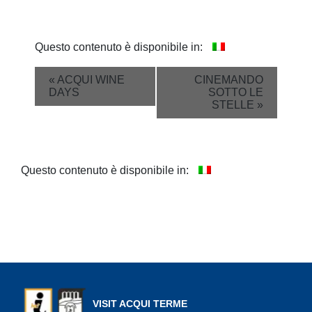
Questo contenuto è disponibile in:
Event
«
ACQUI WINE
CINEMANDO
DAYS
SOTTO LE
Navigation
STELLE
»
Questo contenuto è disponibile in:
VISIT ACQUI TERME