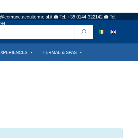
t@comune.acquiterme.al.it
Tel. +39 0144-322142
Tel.
294
EXPERIENCES
THERMAE & SPAS