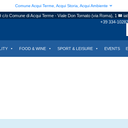
Comune Acqui Terme, Acqui Storia, Acqui Ambiente
c/o Comune di Acqui Terme - Viale Don Tornato (via Roma), 1
ia
+39 334-1028
LITY
FOOD & WINE
SPORT & LEISURE
EVENTS