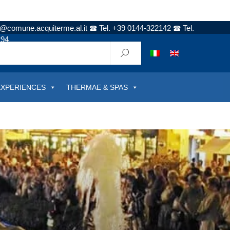
t@comune.acquiterme.al.it
Tel. +39 0144-322142
Tel.
294
EXPERIENCES
THERMAE & SPAS