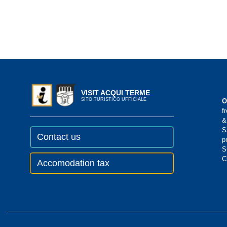
VISIT ACQUI TERME
SITO TURISTICO UFFICIALE
O
f
&
S
Contact us
p
S
C
Accomodation tax