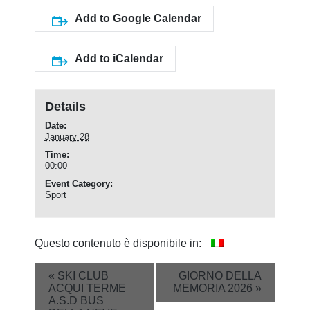
Add to Google Calendar
Add to iCalendar
Details
Date:
January 28
Time:
00:00
Event Category:
Sport
Questo contenuto è disponibile in:
Event
«
SKI CLUB
GIORNO DELLA
ACQUI TERME
MEMORIA 2026
»
Navigation
A.S.D BUS