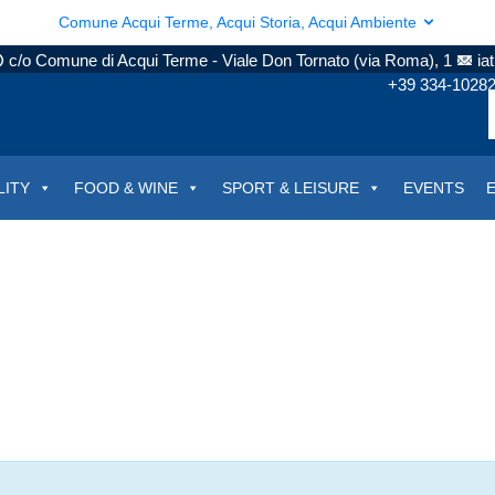
Comune Acqui Terme, Acqui Storia, Acqui Ambiente
c/o Comune di Acqui Terme - Viale Don Tornato (via Roma), 1
ia
+39 334-1028
LITY
FOOD & WINE
SPORT & LEISURE
EVENTS