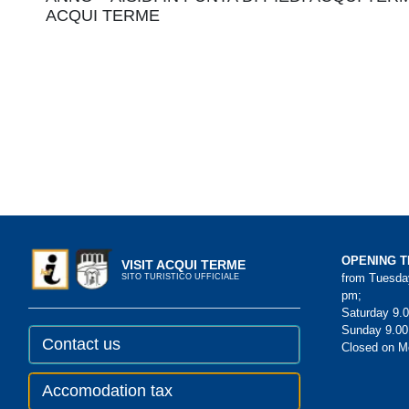
Navigation
ACQUI TERME
OPENING T
VISIT ACQUI TERME
from Tuesday
SITO TURISTICO UFFICIALE
pm;
Saturday 9.0
Sunday 9.00
Contact us
Closed on 
Accomodation tax