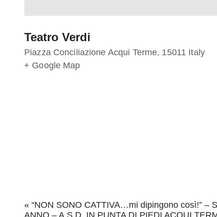
Teatro Verdi
Piazza Conciliazione
Acqui Terme
,
15011
Italy
+ Google Map
Event
«
“NON SONO CATTIVA…mi dipingono così!” –
ANNO – A.S.D. IN PUNTA DI PIEDI ACQUI TE