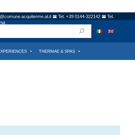
t@comune.acquiterme.al.it
Tel. +39 0144-322142
Tel.
294
EXPERIENCES
THERMAE & SPAS