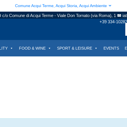
Comune Acqui Terme, Acqui Storia, Acqui Ambiente
c/o Comune di Acqui Terme - Viale Don Tornato (via Roma), 1
ia
+39 334-1028
LITY
FOOD & WINE
SPORT & LEISURE
EVENTS