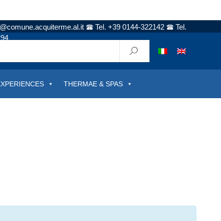
t@comune.acquiterme.al.it
Tel. +39 0144-322142
Tel.
294
EXPERIENCES
THERMAE & SPAS