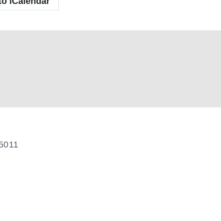
to iCalendar
5011