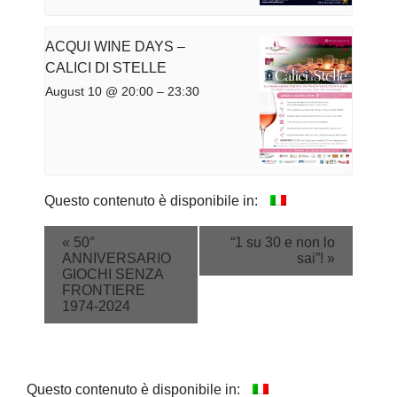
ACQUI WINE DAYS –
CALICI DI STELLE
August 10 @ 20:00
–
23:30
Questo contenuto è disponibile in:
Event
«
50°
“1 su 30 e non lo
ANNIVERSARIO
sai”!
»
Navigation
GIOCHI SENZA
FRONTIERE
1974-2024
Questo contenuto è disponibile in: