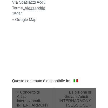
Via Scatilazzi
Acqui
Terme
,
Alessandria
15011
+ Google Map
Questo contenuto è disponibile in:
Event
«
Concerto di
Esibizione di
Artisti
Giovani Artisti –
Navigation
Internazionali-
INTERHARMONY
INTERHARMONY
I SESSIONE
»