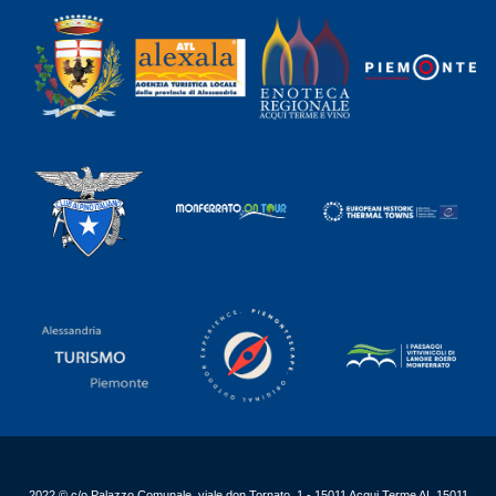
2022 © c/o Palazzo Comunale, viale don Tornato, 1 - 15011 Acqui Terme AL 15011