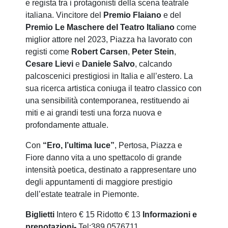
e regista tra i protagonisti della scena teatrale
italiana. Vincitore del
Premio Flaiano
e del
Premio Le Maschere del Teatro Italiano
come
miglior attore nel 2023, Piazza ha lavorato con
registi come
Robert Carsen
,
Peter Stein
,
Cesare Lievi
e
Daniele Salvo
, calcando
palcoscenici prestigiosi in Italia e all’estero. La
sua ricerca artistica coniuga il teatro classico con
una sensibilità contemporanea, restituendo ai
miti e ai grandi testi una forza nuova e
profondamente attuale.
Con
“Ero, l’ultima luce”
, Pertosa, Piazza e
Fiore danno vita a uno spettacolo di grande
intensità poetica, destinato a rappresentare uno
degli appuntamenti di maggiore prestigio
dell’estate teatrale in Piemonte.
Biglietti
Intero € 15 Ridotto € 13
Informazioni e
prenotazioni-
Tel:389 0576711