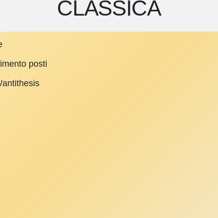
CLASSICA
e
rimento posti
/antithesis