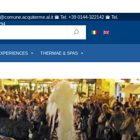
t@comune.acquiterme.al.it
Tel. +39 0144-322142
Tel.
294
EXPERIENCES
THERMAE & SPAS