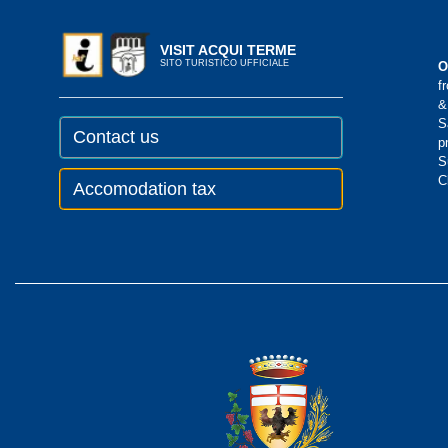
VISIT ACQUI TERME
SITO TURISTICO UFFICIALE
O
f
&
S
Contact us
p
S
C
Accomodation tax