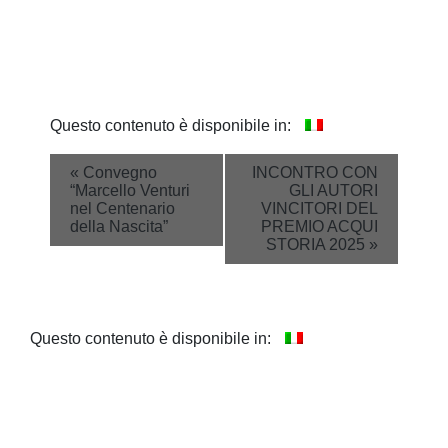
Questo contenuto è disponibile in:
Event
«
Convegno
INCONTRO CON
“Marcello Venturi
GLI AUTORI
Navigation
nel Centenario
VINCITORI DEL
della Nascita”
PREMIO ACQUI
STORIA 2025
»
Questo contenuto è disponibile in: