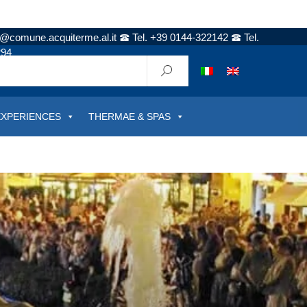
t@comune.acquiterme.al.it
Tel. +39 0144-322142
Tel.
294
EXPERIENCES
THERMAE & SPAS