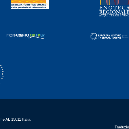
me AL 15011 Italia.
Traduzio