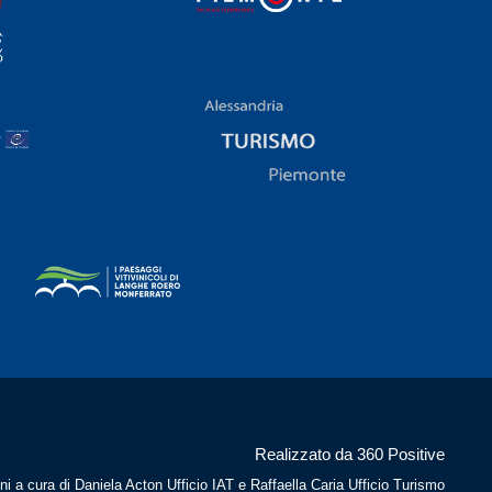
Realizzato da 360 Positive
ni a cura di Daniela Acton Ufficio IAT e Raffaella Caria Ufficio Turismo