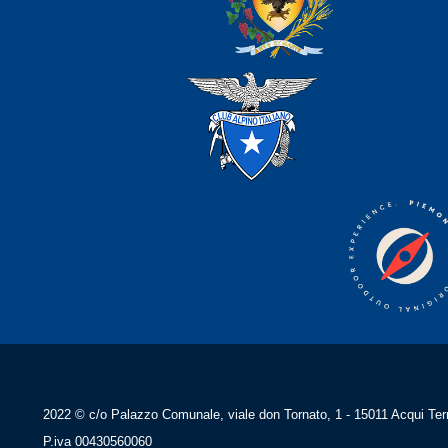
2022 © c/o Palazzo Comunale, viale don Tornato, 1 - 15011 Acqui Ter
P.iva 00430560060