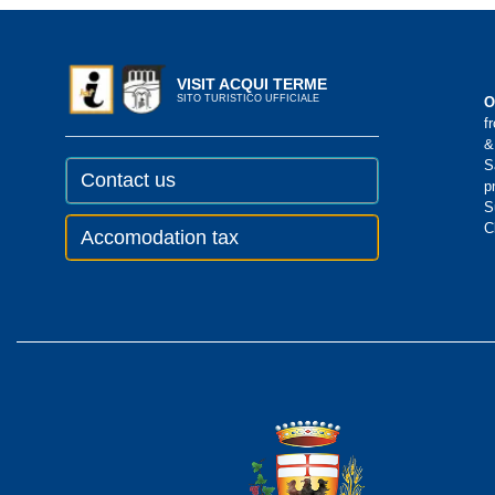
VISIT ACQUI TERME
SITO TURISTICO UFFICIALE
O
f
&
S
Contact us
p
S
C
Accomodation tax