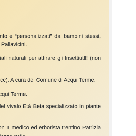
ento e “personalizzati” dal bambini stessi,
Pallavicini.
i naturali per attirare gli Insettiutll! (non
ni ecc). A cura del Comune di Acqui Terme.
Acqui Terme.
el vivalo Età Beta specializzato In piante
on II medico ed erborista trentino Patrìzia