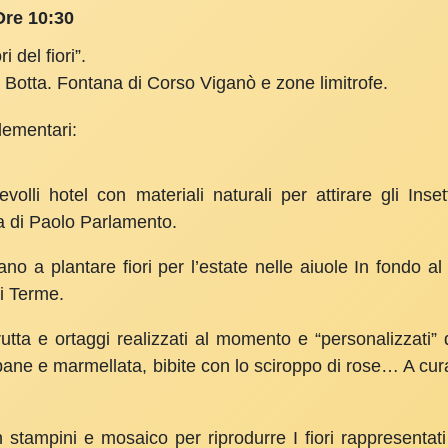
Ore 10:30
 del fiori”.
 Botta. Fontana di Corso Viganò e zone limitrofe.
elementari:
volli hotel con materiali naturali per attirare gli Insett
 di Paolo Parlamento.
ano a plantare fiori per l’estate nelle aiuole In fondo al 
i Terme.
rutta e ortaggi realizzati al momento e “perso­nalizzati”
, pane e marmellata, bibite con lo sciroppo di rose… A c
n stampini e mosaico per riprodurre I fiori rappre­senta