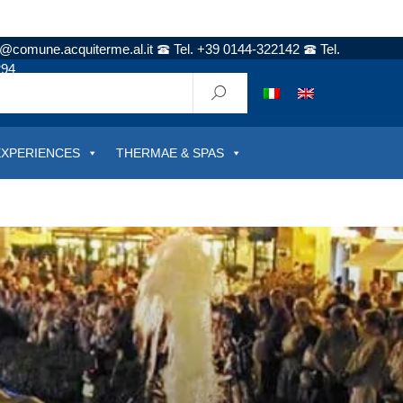
t@comune.acquiterme.al.it
Tel. +39 0144-322142
Tel.
294
EXPERIENCES
THERMAE & SPAS