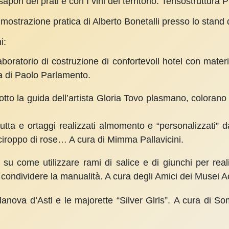
ori del prati e con I vini del territorio. Tenso­struttura P
mostra­zione pratica di Alberto Bonetalli presso lo stand d
i:
aboratorio di costruzione di confortevoll ho­tel con material
 di Paolo Parlamento.
otto la guida dell’artista Gloria Tovo plasmano, colorano
utta e ortaggi realizzati almomento e “persona­lizzati” d
sciroppo di rose… A cura di Mimma Pallavicini.
su come utilizzare rami di salice e di giunchi per re­ali
 condividere la manualità. A cura degli Amici dei Musei A
lllanova d’Astl e le majorette “Silver Glrls”. A cura di 