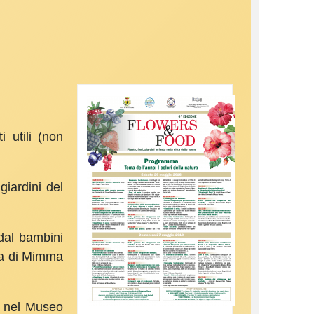
i utili (non
giardini del
 dal bambini
ura di Mimma
ti nel Museo