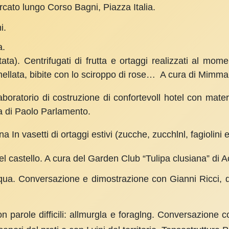
cato lungo Corso Bagni, Piazza Italia.
i.
a.
tata). Centrifugati di frutta e ortaggi realizzati al mom
mellata, bibite con lo sciroppo di rose… A cura di Mimma 
aboratorio di costruzione di confortevoll ho­tel con material
 di Paolo Parlamento.
na In vasetti di ortaggi estivi (zucche, zucchlnl, fagio­li
el castello. A cura del Garden Club “Tulipa clusiana” di 
acqua. Conversazione e dimostrazione con Gianni Ricci, d
paro­le difficili: allmurgla e foraglng. Con­versazione c