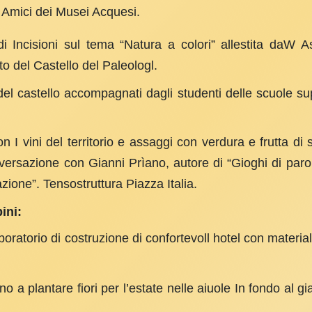
 Amici dei Musei Acquesi.
i Incisio­ni sul tema “Natura a colori” allestita daW A
 del Castello del Paleologl.
del castello accompagnati dagli studenti del­le scuole s
con I vini del territorio e assaggi con verdura e frutta d
ersazione con Gianni Prìano, autore di “Gioghi di paro
ione”. Tensostruttura Piazza Italia.
ini:
oratorio di costruzione di confortevoll hotel con materiali n
no a plantare fiori per l’estate nelle aiuole In fondo al gi