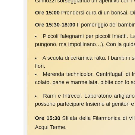
Gilmozzi sorseggiando un aperitivo con I sap
Ore 15:00
Prendersi cura di un bonsai. Di
Ore 15:30-18:00
Il pomeriggio del bambin
Piccoli falegnami per piccoli Inset­ti. L
pungono, ma Impollinano…). Con la guida
A scuola di ceramica raku. I bambini s
fiori.
Merenda technicolor. Centrifugati di fr
colato, pane e marmellata, bibite con lo 
Rami e Intrecci. Laboratorio artigiano 
posso­no partecipare Insieme al genitori e
Ore 15:30
Sfilata della Filarmonica di V
Acqui Terme.