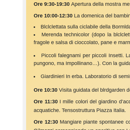
Ore 9:30-19:30
Apertura della mostra mer
Ore 10:00-12:30
La domenica del bambin
Blclclettata sulla ciclabile della Bormld
Merenda technicolor (dopo la blclclet­
fragole e salsa di cioccolato, pane e mar
Piccoli falegnami per piccoli Inset­ti. L
pungono, ma Impollinano…). Con la guida
Giardinieri In erba. Laboratorio di semi
Ore 10:30
Visita guidata del blrdgarden d
Ore 11:30
I mille colori del giardino d’
acquatiche. Tensostruttura Piazza Italia.
Ore 12:30
Mangiare piante spontanee con 