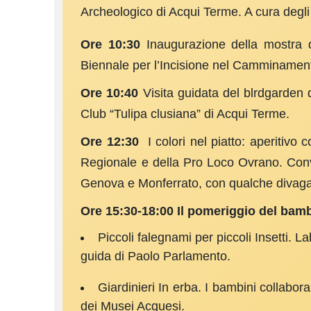
Archeologico di Acqui Terme. A cura degli
Ore 10:30
Inaugurazione della mostra d
Biennale per l’Incisione nel Camminamento
Ore 10:40
Visita guidata del blrdgarden 
Club “Tulipa clusiana” di Acqui Terme.
Ore 12:30
I colori nel piatto: aperitivo 
Regio­nale e della Pro Loco Ovrano. Conv
Genova e Mon­ferrato, con qualche divagaz
Ore 15:30-18:00 Il pomeriggio del bamb
Piccoli falegnami per piccoli Insetti. Lab
guida di Paolo Parlamento.
Giardinieri In erba. I bambini collabora
dei Musei Acquesi.