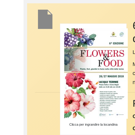
L
c
n
Clicca per ingrandire la locandina