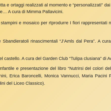
tta e ortaggi realizzati al momento e “perso­nalizzati” dai
ose… A cura di Mimma Pallavicini.
n stampini e mosaico per rtprodurre I fiori rappre­sentat
e Sbandieratoli rinascimentali “J’Amls dal Pera”. A cu
el castello. A cura del Garden Club “Tulipa clusiana” di 
nfanti­le e presentazione del libro “Nutrirsi del colori 
ni, Erica Baroncelli, Mo­nica Vannucci, Maria Pacini Fa
ini del Liceo Classico).