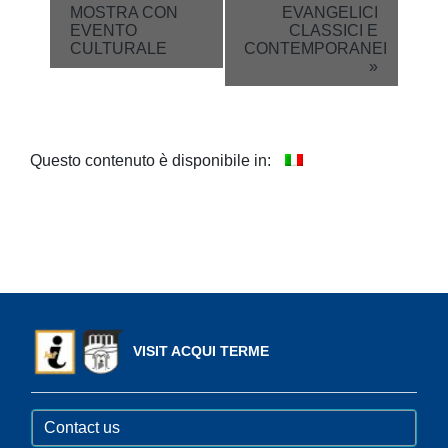
MOSTRA CON
EVANGELICI
Navigation
EVENTO
CLASSICI E
CULTURALE
CONTEMPORANEI
»
Questo contenuto è disponibile in:
VISIT ACQUI TERME
Contact us