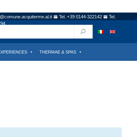
t@comune.acquiterme.al.it
Tel. +39 0144-322142
Tel.
294
EXPERIENCES
THERMAE & SPAS