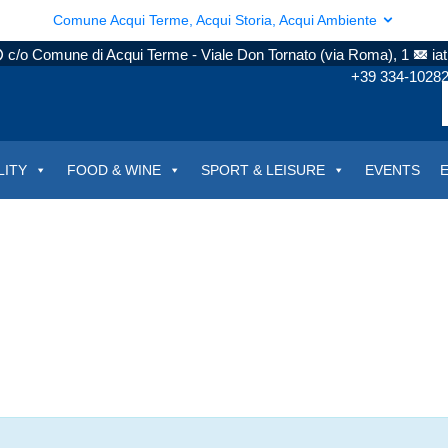
Comune Acqui Terme, Acqui Storia, Acqui Ambiente
c/o Comune di Acqui Terme - Viale Don Tornato (via Roma), 1
ia
+39 334-1028
LITY
FOOD & WINE
SPORT & LEISURE
EVENTS