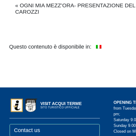
Event
«
OGNI MIA MEZZ’ORA- PRESENTAZIONE DEL
CAROZZI
Navigation
Questo contenuto è disponibile in:
OPENING T
VISIT ACQUI TERME
from Tuesday
SITO TURISTICO UFFICIALE
pm;
Saturday 9.0
Sunday 9.00
Contact us
Closed on 