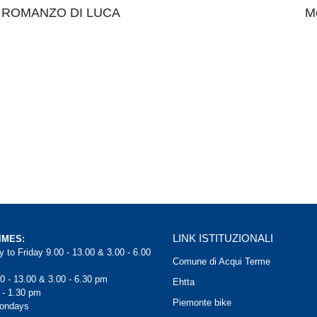
 ROMANZO DI LUCA
M
LINK ISTITUZIONALI
IMES:
 to Friday 9.00 - 13.00 & 3.00 - 6.00
Comune di Acqui Terme
0 - 13.00 & 3.00 - 6.30 pm
Ehtta
 - 1.30 pm
Piemonte bike
Mondays