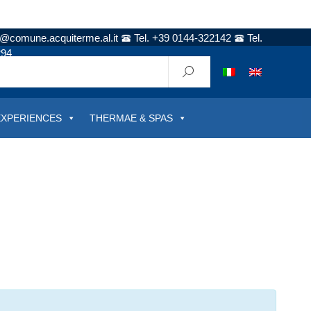
t@comune.acquiterme.al.it
Tel. +39 0144-322142
Tel.
294
EXPERIENCES
THERMAE & SPAS