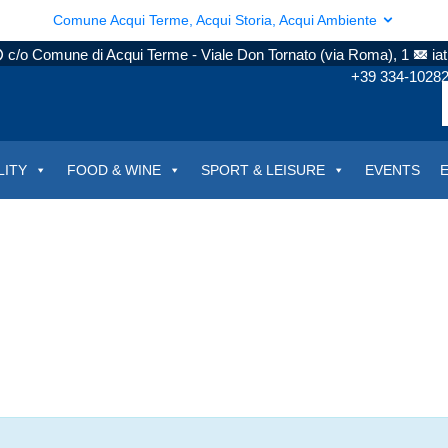
Comune Acqui Terme, Acqui Storia, Acqui Ambiente
c/o Comune di Acqui Terme - Viale Don Tornato (via Roma), 1
ia
+39 334-1028
LITY
FOOD & WINE
SPORT & LEISURE
EVENTS