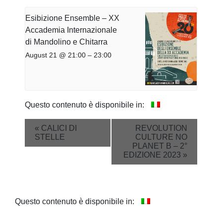
Esibizione Ensemble – XX
Accademia Internazionale
di Mandolino e Chitarra
August 21 @ 21:00
–
23:00
Questo contenuto è disponibile in:
Event
«
CALICI DI
REVOLUTION
STELLE
CULTURE NO
Navigation
PLANET B – 2°
EDIZIONE 2023
»
Questo contenuto è disponibile in: