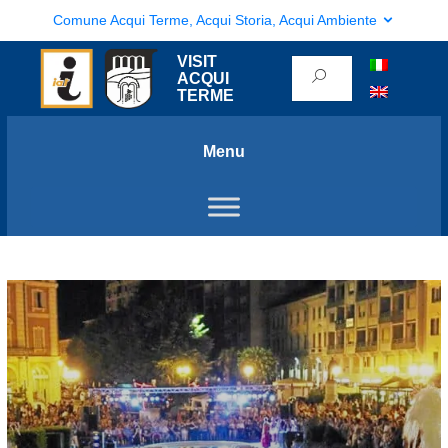
Comune Acqui Terme, Acqui Storia, Acqui Ambiente
VISIT
ACQUI
TERME
Menu