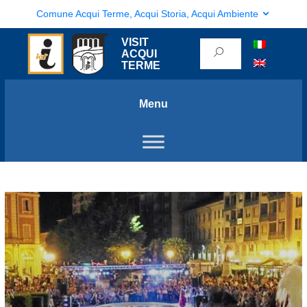
Comune Acqui Terme, Acqui Storia, Acqui Ambiente
VISIT
ACQUI
TERME
Menu