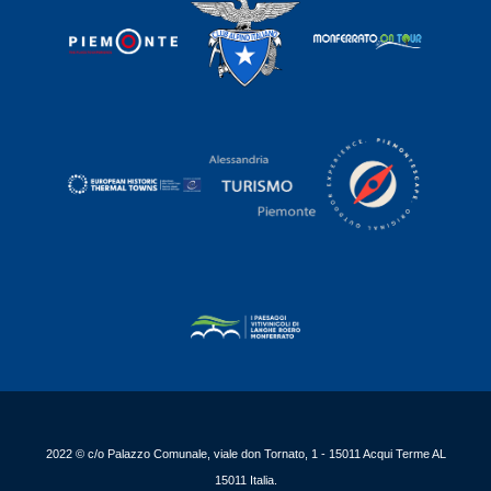
2022 © c/o Palazzo Comunale, viale don Tornato, 1 - 15011 Acqui Terme AL
15011 Italia.