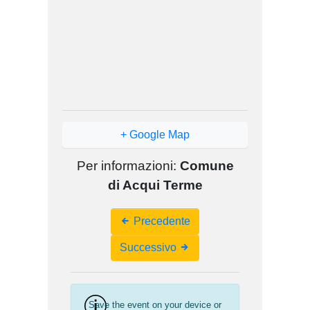
+ Google Map
Per informazioni:
Comune
di Acqui Terme
Event
Precedente
Navigation
Successivo
Save the event on your device or