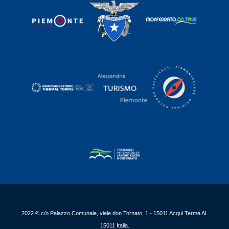
2022 © c/o Palazzo Comunale, viale don Tornato, 1 - 15011 Acqui Terme AL
15011 Italia.