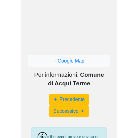
+ Google Map
Per informazioni:
Comune
di Acqui Terme
Event
Precedente
Navigation
Successivo
Save the event on your device or