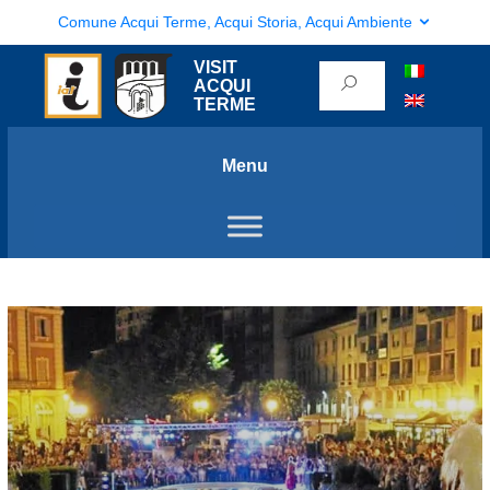
Comune Acqui Terme, Acqui Storia, Acqui Ambiente
VISIT
ACQUI
TERME
Menu