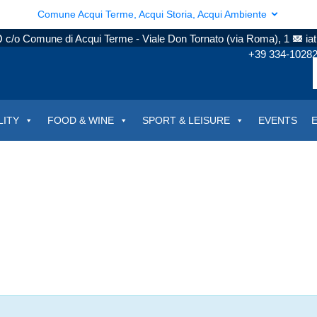
Comune Acqui Terme, Acqui Storia, Acqui Ambiente
c/o Comune di Acqui Terme - Viale Don Tornato (via Roma), 1
ia
+39 334-1028
LITY
FOOD & WINE
SPORT & LEISURE
EVENTS