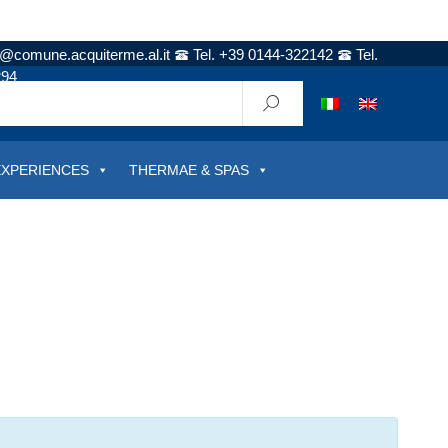
t@comune.acquiterme.al.it
Tel. +39 0144-322142
Tel.
294
EXPERIENCES
THERMAE & SPAS