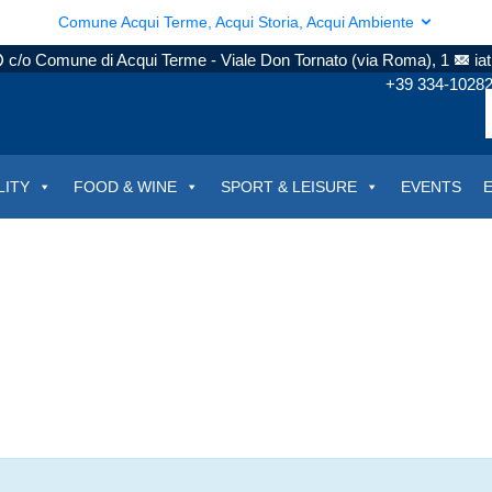
Comune Acqui Terme, Acqui Storia, Acqui Ambiente
c/o Comune di Acqui Terme - Viale Don Tornato (via Roma), 1
ia
+39 334-1028
LITY
FOOD & WINE
SPORT & LEISURE
EVENTS