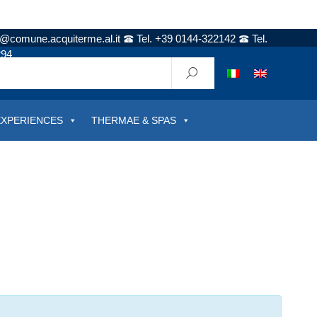
t@comune.acquiterme.al.it
Tel. +39 0144-322142
Tel.
294
EXPERIENCES
THERMAE & SPAS